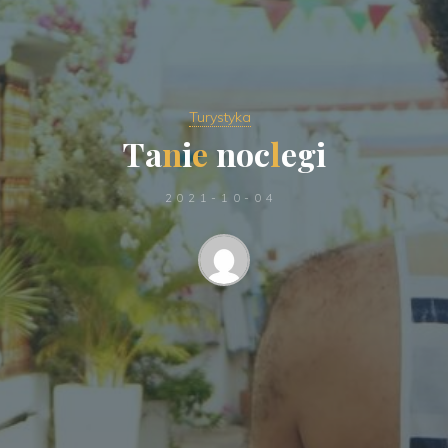
Turystyka
T
a
n
i
e
n
o
c
l
e
g
i
2021-10-04