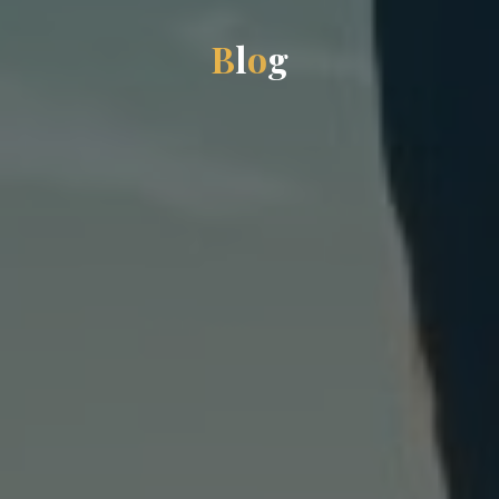
B
l
o
g