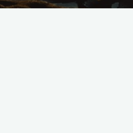
dźwięki kuchni
kuchnia polska
podróże kulinarne
smaki Polski
tradycyjne potrawy
Kulinarne podróże przez
smaki i dźwięki Polski
2023-12-22