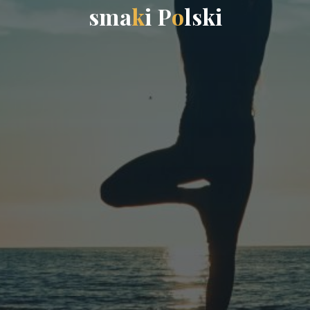
s
m
a
k
i
P
o
l
s
k
i