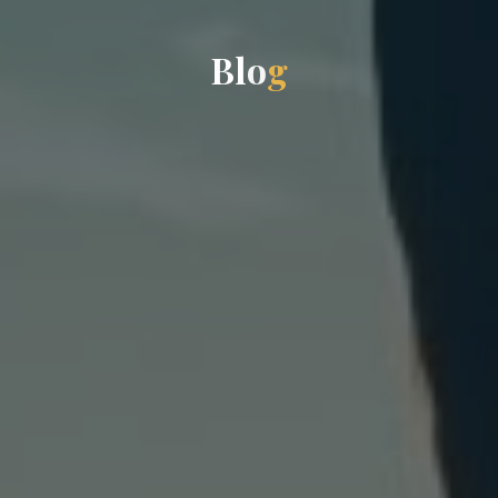
B
l
o
g