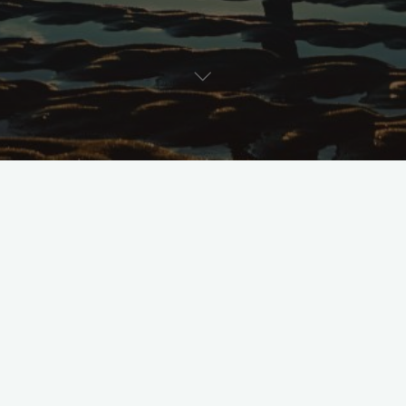
Bez kategorii
Witaj, świecie!
2017-09-19
Witaj w WordPressie. To jest twój pierwszy wpis.
Zmodyfikuj go lub usuń, a następnie rozpocznij
pisanie!