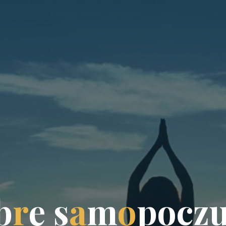
b
r
e
s
a
m
o
p
o
c
z