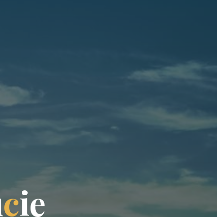
u
c
i
e