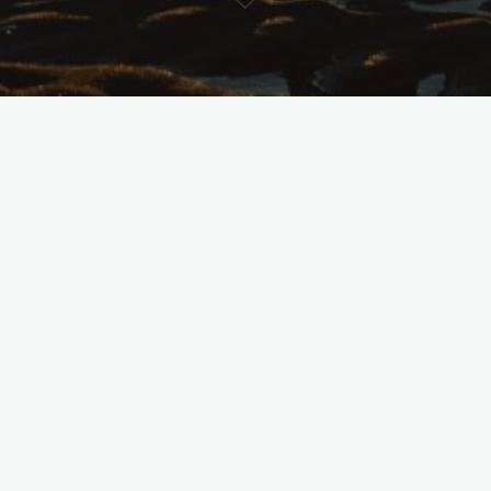
krajobrazy
malownicze miejsca
parki narodowe
przyroda
Piękno polskiej przyrody -