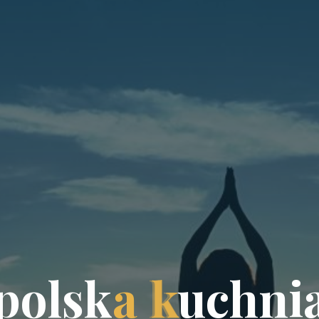
p
o
l
s
k
a
k
u
c
h
n
i