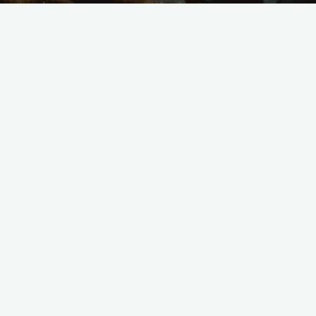
smak
sztuka kulinarna
Sztuka kulinarna Polski -
smak, który porusza zmysły
2023-10-27
Bogactwo smaków Polska kuchnia słynie z